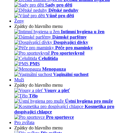
Sady pro děti
Dětské neduhy
Vůně pro děti
Ženy
Zpátky do hlavního menu
Intimní hygiena u žen
Dámské parfémy
Dospívající dívky
Péče pro maminky
Pro sportovkyně
Celulitida
PMS
Menopauza
Vaginální suchost
Muži
Zpátky do hlavního menu
Vousy a pleť
Tělo
Ústní hygiena pro muže
Kosmetika pro
dospívající chlapce
Pro sportovce
Pro zvířata
Zpátky do hlavního menu