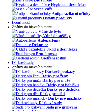
Dle zvířete
Hygiena a dezinfekce
Srst a kůže
Antiparazitární účinky
Ostatní produkty
Domácnost
Zpátky do hlavního menu
Vůně do bytu
Vůně do sušičky
Autoparfémy
Dekorace
Úklid a dezinfekce
Proti hmyzu
Ošetření rostlin
Dárkové sady
Zpátky do hlavního menu
Dárkové poukazy
Dárky pro ženy
Dárky pro muže
Dárky pro babičku
Dárky pro dědečka
Dárky pro děti
Dárky pro mazlíčky
Dárkové sady
Sada pro grilování