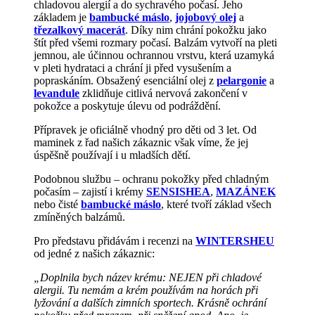
chladovou alergií a do sychravého počasí. Jeho
základem je
bambucké máslo
,
jojobový olej
a
třezalkový macerát
. Díky nim chrání pokožku jako
štít před všemi rozmary počasí. Balzám vytvoří na pleti
jemnou, ale účinnou ochrannou vrstvu, která uzamyká
v pleti hydrataci a chrání ji před vysušením a
popraskáním. Obsažený esenciální olej z
pelargonie
a
levandule
zklidňuje citlivá nervová zakončení v
pokožce a poskytuje úlevu od podráždění.
Přípravek je oficiálně vhodný pro děti od 3 let. Od
maminek z řad našich zákaznic však víme, že jej
úspěšně používají i u mladších dětí.
Podobnou službu – ochranu pokožky před chladným
počasím – zajistí i krémy
SENSISHEA
,
MAZÁNEK
nebo čisté
bambucké máslo
, které tvoří základ všech
zmíněných balzámů.
Pro představu přidávám i recenzi na
WINTERSHEU
od jedné z našich zákaznic:
„Doplnila bych název krému: NEJEN při chladové
alergii. Tu nemám a krém používám na horách při
lyžování a dalších zimních sportech. Krásně ochrání