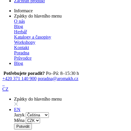
Zachraň produkt
Informace
Zpátky do hlavního menu
O nás
Blog
Herbář
Katalogy a časopisy
Workshopy
Kontakt
Poradna
Průvodce
Blog
Potřebujete poradit?
Po–Pá: 8–15:30 h
+420 371 140 900
poradna@aromakh.cz
CZ
Zpátky do hlavního menu
EN
Jazyk
Měna
Potvrdit