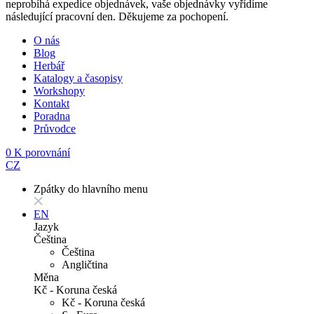
neprobíhá expedice objednávek, vaše objednávky vyřídíme
následující pracovní den. Děkujeme za pochopení.
O nás
Blog
Herbář
Katalogy a časopisy
Workshopy
Kontakt
Poradna
Průvodce
0
K porovnání
CZ
Zpátky do hlavního menu
EN
Jazyk
Čeština
Čeština
Angličtina
Měna
Kč - Koruna česká
Kč - Koruna česká