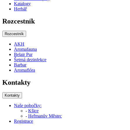
Katalogy
Herbář
Rozcestník
Rozcestník
AKH
Aromafauna
Belair Pur
Šetrná dezinfekce
Barbar
Aromaflóra
Kontakty
Kontakty
Naše pobočky:
-
Kšice
-
Heřmanův Městec
Registrace