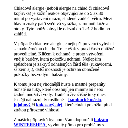
Chladová alergie (neboli alergie na chlad či chladová
kopřivka) je kožní reakce objevující se do 5 až 30
minut po vystavení mrazu, studené vodě či větru. Mezi
hlavní znaky patří svědivá vyrážka, zarudnutí kůže a
otoky. Tyto potíže obvykle odezní do 1 až 2 hodin po
zahřátí.
V případě chladové alergie je nejlepší prevencí vyhýbat
se nadměrnému chladu. To je však v praxi často obtížně
proveditelné. Klíčem k ochraně je proto vytvoření
vnější bariéry, která pokožku uchrání. Nejlepším
způsobem je zakrytí odhalených částí těla (rukavicemi,
šátkem aj.), další možností je ochrana obnažené
pokožky bezvodými balzámy.
K tomu jsou nejvhodnější husté a mastné preparáty
bohaté na tuky, které obsahují jen minimální nebo
žádné množství vody. Tradiční živočišné tuky dnes
častěji nahrazují ty rostlinné –
bambucké máslo
,
jojobový
či
kokosový olej
, které chrání pokožku před
ztrátou přirozené vlhkosti.
Z našich přípravků bychom Vám doporučili
balzám
WINTERSHEA
, vyvinutý přímo pro problémy s