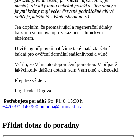
pokožku před mrazem, při sněžení apod. Ano, je
mastný, ale díky tomu ochrání pokožku. Jiné dámy s
jinými krémy mají večer červené podrážděné citlivé
obličeje, kdežto já s Wintersheou ne :-)“
Jen doplním, že promašťující a regenerační účinky
balzámu si pochvalují i zákazníci s atopickým
ekzémem.
U většiny přípravků nabízíme také malá zkušební
balení pro ověření dermální snášenlivosti a vůně.
Věřím, že Vám tato doporučení pomohou. V případě
jakýchkoliv dalších dotazů jsem Vám plně k dispozici.
Přeji hezký den.
Ing. Lenka Rigová
Potřebujete poradit?
Po–Pá: 8–15:30 h
+420 371 140 900
poradna@aromakh.cz
Přidat dotaz do poradny