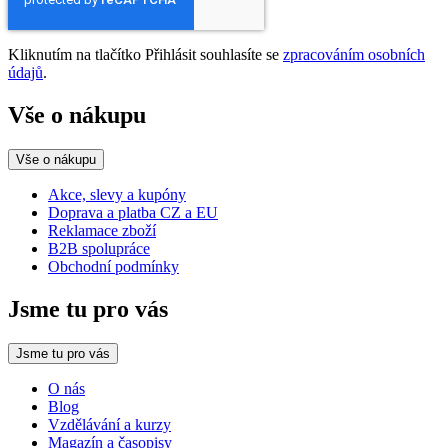
Kliknutím na tlačítko Přihlásit souhlasíte se
zpracováním osobních
údajů
.
Vše o nákupu
Vše o nákupu
Akce, slevy a kupóny
Doprava a platba CZ a EU
Reklamace zboží
B2B spolupráce
Obchodní podmínky
Jsme tu pro vás
Jsme tu pro vás
O nás
Blog
Vzdělávání a kurzy
Magazín a časopisy