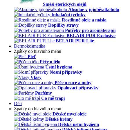
Směsi éterických olejů
Absolue v jojobě/alkoholu
Inhalační tyčinky
Rostlinné oleje a másla
Doplňky stravy
Potřeby pro aromaterapii
BELAIR PUR Exclusive
BELAIR PUR Lite
Dermokosmetika
Zpátky do hlavního menu
Pleť
Péče o tělo
Ústní hygiena
Nosní přípravky
Vlasy
Péče o ruce a nohy
Opalovací přípravky
Parfémy
Co mě trápí
Děti
Zpátky do hlavního menu
Dětské mycí oleje
Dětské krémy
Dětská ústní hygiena
Dětská intimní hygiena