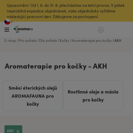
Upozornění: Od 1. 6. do 31. 8. přecházíme na letní provoz. V pátek
neprobíhá expedice objednávek, vaše objednávky vyřídíme
následující pracovní den. Děkujeme za pochopení.
E-shop
Pro zvířata
Dle zvířete
Kočky
Aromaterapie pro kočky
AKH
Aromaterapie pro kočky - AKH
Směsi éterických olejů
Rostlinné oleje a másla
AROMAFAUNA pro
pro kočky
kočky
AKH