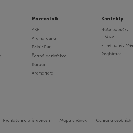
s
Rozcestník
Kontakty
AKH
Naše pobočky:
-
Kšice
Aromafauna
-
Heřmanův Měs
Belair Pur
Registrace
y
Šetrná dezinfekce
Barbar
Aromaflóra
Prohlášení o přístupnosti
Mapa stránek
Ochrana osobních 