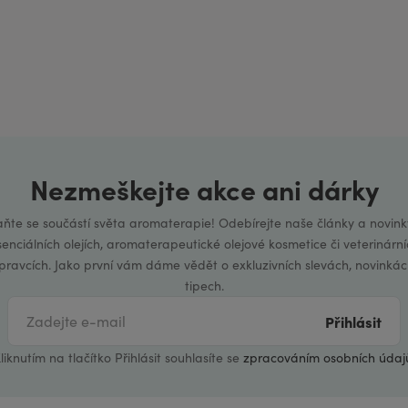
Nezmeškejte akce ani dárky
aňte se součástí světa aromaterapie! Odebírejte naše články a novink
senciálních olejích, aromaterapeutické olejové kosmetice či veterinární
ípravcích. Jako první vám dáme vědět o exkluzivních slevách, novinkác
tipech.
Přihlásit
liknutím na tlačítko Přihlásit souhlasíte se
zpracováním osobních údaj