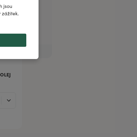
h jsou
 zážitek.
OLEJ