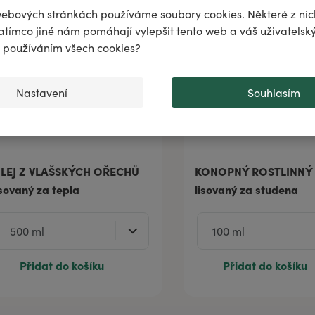
puje
ebových stránkách používáme soubory cookies. Některé z nic
atímco jiné nám pomáhají vylepšit tento web a váš uživatelský
..
♌️
✨
s používáním všech cookies?
Nastavení
Souhlasím
LEJ Z VLAŠSKÝCH OŘECHŮ
KONOPNÝ ROSTLINNÝ 
isovaný za tepla
lisovaný za studena
Přidat do košíku
Přidat do košíku