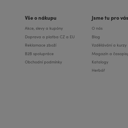
Vše o nákupu
Jsme tu pro vá
Akce, slevy a kupóny
O nás
Doprava a platba CZ a EU
Blog
Reklamace zboží
Vzdělávání a kurzy
B2B spolupráce
Magazín a časopis
Obchodní podmínky
Katalogy
Herbář
VISA
MasterCard
Maestro