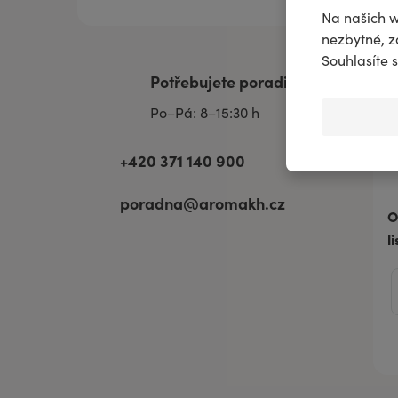
Lev vstu
Na našich w
nezbytné, z
na scénu.
Souhlasíte 
Potřebujete poradit?
Po–Pá: 8–15:30 h
OBJEVOVAT
+420 371 140 900
poradna@aromakh.cz
O
l