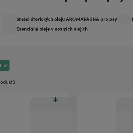
aromaterapii
Směsi éterických olejů AROMAFAUNA pro psy
Esenciální oleje v nosných olejích
H
roduktů