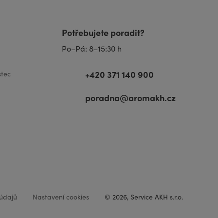
Potřebujete poradit?
Po–Pá: 8–15:30 h
+420 371 140 900
tec
poradna@aromakh.cz
údajů
Nastavení cookies
© 2026, Service AKH s.r.o.