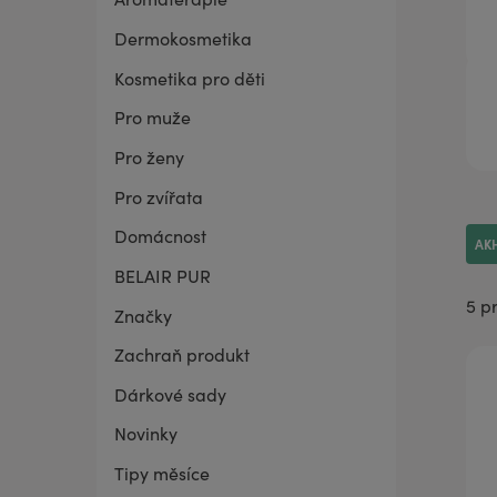
Dermokosmetika
BELAIR PUR Lite
Co mě trápí
Vaginální suchost
Sada pro grilování
Kosmetika pro děti
Pro muže
Pro ženy
Pro zvířata
Domácnost
AK
BELAIR PUR
5 p
Značky
Zachraň produkt
Dárkové sady
Novinky
Tipy měsíce