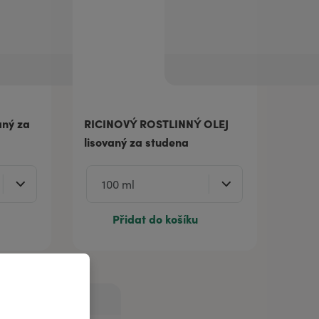
ný za
RICINOVÝ ROSTLINNÝ OLEJ
lisovaný za studena
Přidat do košíku