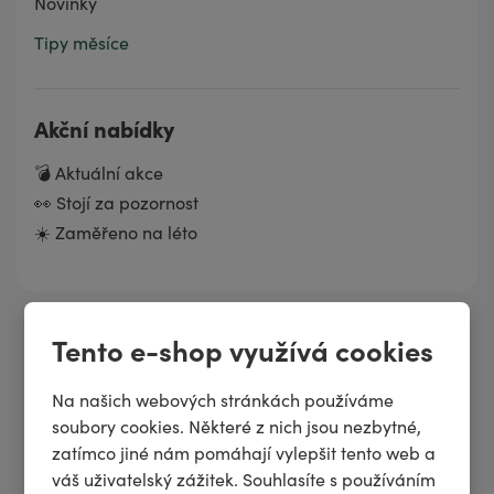
Novinky
Tipy měsíce
Akční nabídky
💣 Aktuální akce
👀 Stojí za pozornost
☀️ Zaměřeno na léto
Tento e-shop využívá cookies
Potřebujete poradit?
Po–Pá: 8–15:30 h
Na našich webových stránkách používáme
soubory cookies. Některé z nich jsou nezbytné,
zatímco jiné nám pomáhají vylepšit tento web a
+420 371 140 900
váš uživatelský zážitek. Souhlasíte s používáním