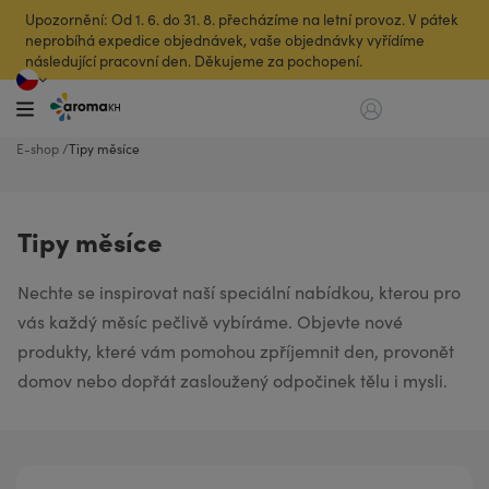
Upozornění: Od 1. 6. do 31. 8. přecházíme na letní provoz. V pátek
neprobíhá expedice objednávek, vaše objednávky vyřídíme
následující pracovní den. Děkujeme za pochopení.
E-shop
Tipy měsíce
Tipy měsíce
Nechte se inspirovat naší speciální nabídkou, kterou pro
vás každý měsíc pečlivě vybíráme. Objevte nové
produkty, které vám pomohou zpříjemnit den, provonět
domov nebo dopřát zasloužený odpočinek tělu i mysli.