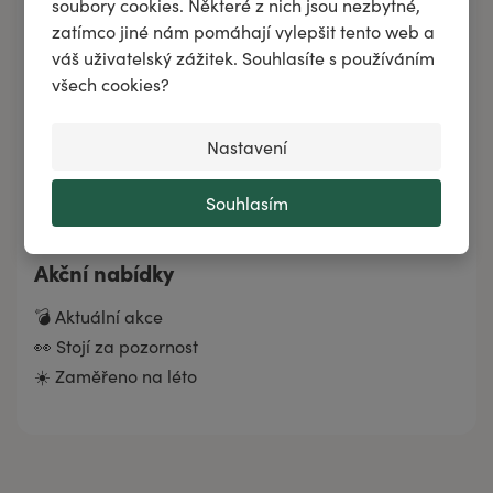
soubory cookies. Některé z nich jsou nezbytné,
Značky
zatímco jiné nám pomáhají vylepšit tento web a
váš uživatelský zážitek. Souhlasíte s používáním
Zachraň produkt
všech cookies?
Dárkové sady
Nastavení
Novinky
Tipy měsíce
Souhlasím
Akční nabídky
💣 Aktuální akce
👀 Stojí za pozornost
☀️ Zaměřeno na léto