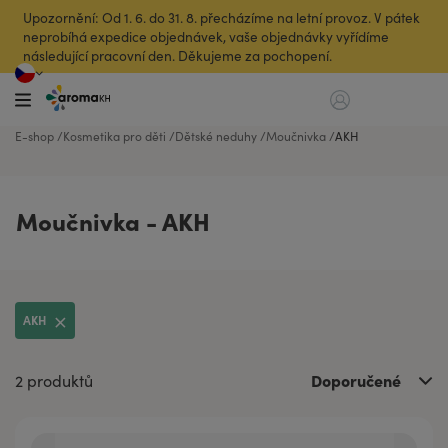
Upozornění: Od 1. 6. do 31. 8. přecházíme na letní provoz. V pátek
neprobíhá expedice objednávek, vaše objednávky vyřídíme
následující pracovní den. Děkujeme za pochopení.
E-shop
Kosmetika pro děti
Dětské neduhy
Moučnivka
AKH
Moučnivka - AKH
AKH
Doporučené
2 produktů