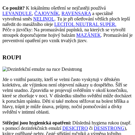
Co použít?
K lokálnímu ošetření se nejčastěji používá
LEVANDULE
,
ČAJOVNÍK
,
RAVENSARA
a speciálně
vytvořená směs
NELINOL
. Tu je při ošetřování větších ploch lepší
naředit do masážního oleje
LECITOL NEUTRAL SUPER.
Péče o jizvičky: Na promazávání pupínků, na kterých se vytvořil
stroupek doporučujeme hojivý balzám
MAZÁNEK
. Promazávání je
preventivní opatření pro vznik trvalých jizev.
ROUPI
Jde o vnitřní parazity, kteří se velmi často vyskytuji v dětském
kolektivu, ale výjimkou není objevení nákazy u dospělého. Šíří se
velmi snadno. Zpravidla se projevují svěděním v okolí konečníku,
které se zhoršuje v noci. V důsledku silného svědění může docházet
k poruchám spánku. Děti si také mohou stěžovat na bolest bříška a
hlavy, trápit je může únava, průjmy, noční pomočování a dívky
svědění v intimní oblasti.
Stěžejní jsou hygienická opatření:
Důsledná hygiena rukou (např.
s pomocí dezinfekčních emulzí
DESICITRO
či
DESISTRONG
),
krátce ostříhané nehty, časté střídání ručníků a výměna ložního