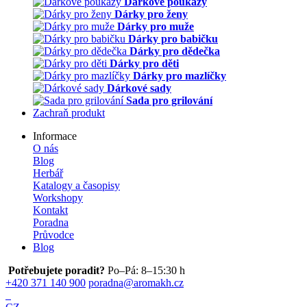
Dárkové poukazy
Dárky pro ženy
Dárky pro muže
Dárky pro babičku
Dárky pro dědečka
Dárky pro děti
Dárky pro mazlíčky
Dárkové sady
Sada pro grilování
Zachraň produkt
Informace
O nás
Blog
Herbář
Katalogy a časopisy
Workshopy
Kontakt
Poradna
Průvodce
Blog
Potřebujete poradit?
Po–Pá: 8–15:30 h
+420 371 140 900
poradna@aromakh.cz