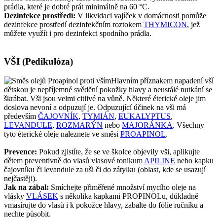
prádla, které je dobré prát minimálně na 60 °C.
Dezinfekce prostředí:
V likvidaci vajíček v domácnosti pomůže
dezinfekce prostředí dezinfekčním roztokem
THYMICON
, jež
můžete využít i pro dezinfekci spodního prádla.
VŠI (Pedikulóza)
Hlavním příznakem napadení vší
dětskou je nepříjemné svědění pokožky hlavy a neustálé nutkání se
škrábat. Vši jsou velmi citlivé na vůně. Některé éterické oleje jim
doslova nevoní a odpuzují je. Odpuzující účinek na vši má
především
ČAJOVNÍK
,
TYMIÁN
,
EUKALYPTUS
,
LEVANDULE
,
ROZMARÝN
nebo
MAJORÁNKA
. Všechny
tyto éterické oleje naleznete ve směsi
PROAPINOL
.
Prevence:
Pokud zjistíte, že se ve školce objevily vši, aplikujte
dětem preventivně do vlasů vlasové tonikum
APILINE
nebo kapku
čajovníku či levandule za uši či do zátylku (oblast, kde se usazují
nejčastěji).
Jak na zábal:
Smíchejte přiměřené množství mycího oleje na
vlásky
VLÁSEK
s několika kapkami PROPINOLu, důkladně
vmasírujte do vlasů i k pokožce hlavy, zabalte do fólie ručníku a
nechte působit.