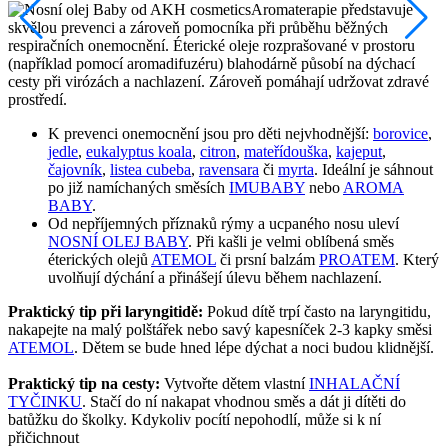
Aromaterapie představuje
skvělou prevenci a zároveň pomocníka při průběhu běžných
respiračních onemocnění. Éterické oleje rozprašované v prostoru
(například pomocí aromadifuzéru) blahodárně působí na dýchací
cesty při virózách a nachlazení. Zároveň pomáhají udržovat zdravé
prostředí.
K prevenci onemocnění jsou pro děti nejvhodnější:
borovice
,
jedle
,
eukalyptus koala
,
citron
,
mateřídouška
,
kajeput
,
čajovník
,
listea cubeba
,
ravensara
či
myrta
. Ideální je sáhnout
po již namíchaných směsích
IMUBABY
nebo
AROMA
BABY
.
Od nepříjemných příznaků rýmy a ucpaného nosu uleví
NOSNÍ OLEJ BABY
. Při kašli je velmi oblíbená směs
éterických olejů
ATEMOL
či prsní balzám
PROATEM
. Který
uvolňují dýchání a přinášejí úlevu během nachlazení.
Praktický tip při laryngitidě:
Pokud dítě trpí často na laryngitidu,
nakapejte na malý polštářek nebo savý kapesníček 2-3 kapky směsi
ATEMOL
. Dětem se bude hned lépe dýchat a noci budou klidnější.
Praktický tip na cesty:
Vytvořte dětem vlastní
INHALAČNÍ
TYČINKU
. Stačí do ní nakapat vhodnou směs a dát ji dítěti do
batůžku do školky. Kdykoliv pocítí nepohodlí, může si k ní
přičichnout