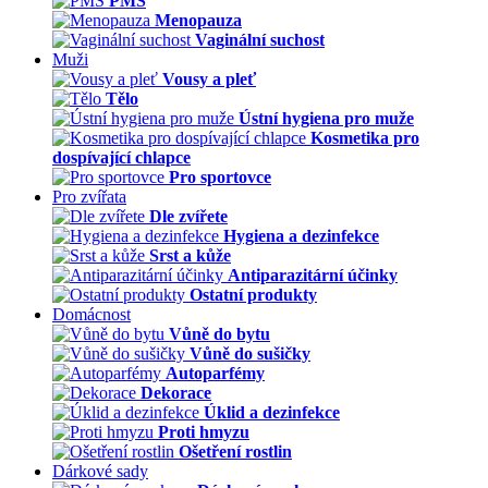
PMS
Menopauza
Vaginální suchost
Muži
Vousy a pleť
Tělo
Ústní hygiena pro muže
Kosmetika pro
dospívající chlapce
Pro sportovce
Pro zvířata
Dle zvířete
Hygiena a dezinfekce
Srst a kůže
Antiparazitární účinky
Ostatní produkty
Domácnost
Vůně do bytu
Vůně do sušičky
Autoparfémy
Dekorace
Úklid a dezinfekce
Proti hmyzu
Ošetření rostlin
Dárkové sady