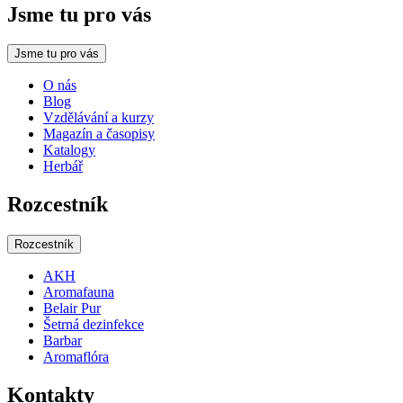
Jsme tu pro vás
Jsme tu pro vás
O nás
Blog
Vzdělávání a kurzy
Magazín a časopisy
Katalogy
Herbář
Rozcestník
Rozcestník
AKH
Aromafauna
Belair Pur
Šetrná dezinfekce
Barbar
Aromaflóra
Kontakty