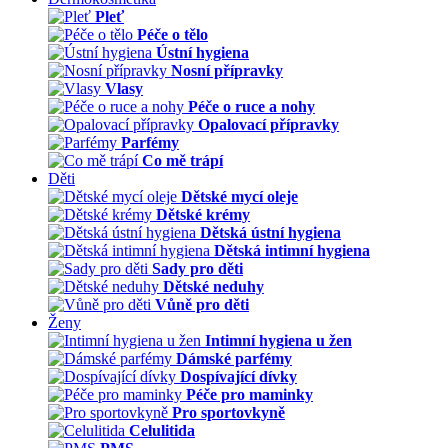
Pleť
Péče o tělo
Ústní hygiena
Nosní přípravky
Vlasy
Péče o ruce a nohy
Opalovací přípravky
Parfémy
Co mě trápí
Děti
Dětské mycí oleje
Dětské krémy
Dětská ústní hygiena
Dětská intimní hygiena
Sady pro děti
Dětské neduhy
Vůně pro děti
Ženy
Intimní hygiena u žen
Dámské parfémy
Dospívající dívky
Péče pro maminky
Pro sportovkyně
Celulitida