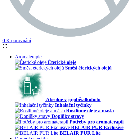
0
K porovnání
Aromaterapie
Éterické oleje
Směsi éterických olejů
Absolue v jojobě/alkoholu
Inhalační tyčinky
Rostlinné oleje a másla
Doplňky stravy
Potřeby pro aromaterapii
BELAIR PUR Exclusive
BELAIR PUR Lite
Dermokosmetika