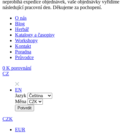
neprobíhá expedice objednávek, vaše objednávky vyřídíme
následující pracovní den. Děkujeme za pochopení.
O nás
Blog
Herbář
Katalogy a časopisy
Workshopy
Kontakt
Poradna
Průvodce
0
K porovnání
CZ
EN
Jazyk
Měna
Potvrdit
CZK
EUR