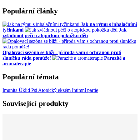
Populární články
Jak na rýmu s inhalačními
tyčinkami
Jak
zvládnout péči o atopickou pokožku dětí
Opalovací sezóna se blíží - příroda vám s ochranou proti
sluníčku ráda pomůže!
Parazité a
aromaterapie
Populární témata
Imunita
Úklid
Psi
Atopický ekzém
Intimní partie
Související produkty