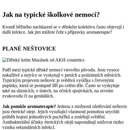
Jak na typické školkové nemoci?
Kromě běžného nachlazení se v dětském kolektivu často objevují i
další infekce. Jak jim můžete čelit s přípravky aromaterapie?
PLANÉ NEŠTOVICE
Patří mezi typické dětské nemoci virového původu. Jsou vysoce
nakažlivé a nejvíce se vyskytují v jarních a podzimních měsících.
Typickým projevem neštovic je svědivá vyrážka s červenými
pupínky, která se postupně šíří po celém těle. Často se vyskytuje
také na sliznicích, v ústech, na očních spojivkách, na zevním
zvukovodu či na genitáliích.
Jak pomůže aromaterapie?
Jednou z možností ošetřování neštovic
jsou éterické oleje. Jejich vysušující vlastnosti pomohou urychlit
průběh hojení jednotlivých puchýřků a zmírňují svědění.
Antibakteriální účinky éterických olejů napomáhají snižovat riziko
vzniku sekundárních infekcí.