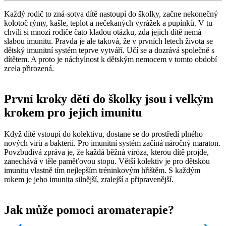
Každý rodič to zná-sotva dítě nastoupí do školky, začne nekonečný
kolotoč rýmy, kašle, teplot a nečekaných vyrážek a pupínků. V tu
chvíli si mnozí rodiče čato kladou otázku, zda jejich dítě nemá
slabou imunitu. Pravda je ale taková, že v prvních letech života se
dětský imunitní systém teprve vytváří. Učí se a dozrává společně s
dítětem. A proto je náchylnost k dětským nemocem v tomto období
zcela přirozená.
První kroky dětí do školky jsou i velkým
krokem pro jejich imunitu
Když dítě vstoupí do kolektivu, dostane se do prostředí plného
nových virů a bakterií. Pro imunitní systém začíná náročný maraton.
Povzbudivá zpráva je, že každá běžná viróza, kterou dítě projde,
zanechává v těle paměťovou stopu. Větší kolektiv je pro dětskou
imunitu vlastně tím nejlepším tréninkovým hřištěm. S každým
rokem je jeho imunita silnější, zralejší a připravenější.
Jak může pomoci aromaterapie?