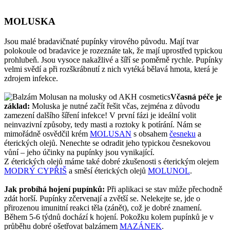
MOLUSKA
Jsou malé bradavičnaté pupínky virového původu. Mají tvar
polokoule od bradavice je rozeznáte tak, že mají uprostřed typickou
prohlubeň. Jsou vysoce nakažlivé a šíří se poměrně rychle. Pupínky
velmi svědí a při rozškrábnutí z nich vytéká bělavá hmota, která je
zdrojem infekce.
Včasná péče je
základ:
Moluska je nutné začít řešit včas, zejména z důvodu
zamezení dalšího šíření infekce! V první fázi je ideální volit
neinvazivní způsoby, tedy masti a roztoky k potírání. Nám se
mimořádně osvědčil krém
MOLUSAN
s obsahem
česneku
a
éterických olejů. Nenechte se odradit jeho typickou česnekovou
vůní – jeho účinky na pupínky jsou vynikající.
Z éterických olejů máme také dobré zkušenosti s éterickým olejem
MODRÝ CYPŘIŠ
a směsí éterických olejů
MOLUNOL
.
Jak probíhá hojení pupínků:
Při aplikaci se stav může přechodně
zdát horší. Pupínky zčervenají a zvětší se. Nelekejte se, jde o
přirozenou imunitní reakci těla (zánět), což je dobré znamení.
Během 5-6 týdnů dochází k hojení. Pokožku kolem pupínků je v
průběhu dobré ošetřovat balzámem
MAZÁNEK
.