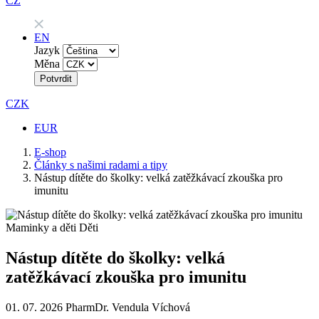
CZ
EN
Jazyk
Měna
Potvrdit
CZK
EUR
E-shop
Články s našimi radami a tipy
Nástup dítěte do školky: velká zatěžkávací zkouška pro
imunitu
Maminky a děti
Děti
Nástup dítěte do školky: velká
zatěžkávací zkouška pro imunitu
01. 07. 2026
PharmDr. Vendula Víchová